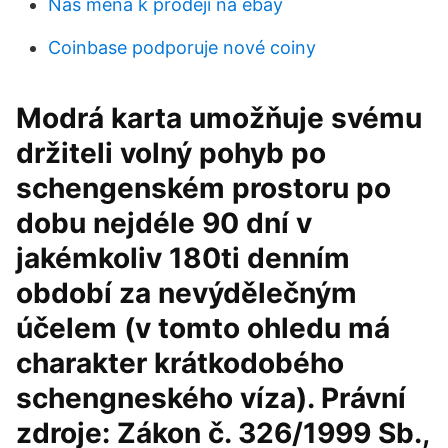
Nás měna k prodeji na ebay
Coinbase podporuje nové coiny
Modrá karta umožňuje svému
držiteli volný pohyb po
schengenském prostoru po
dobu nejdéle 90 dní v
jakémkoliv 180ti denním
období za nevýdělečným
účelem (v tomto ohledu má
charakter krátkodobého
schengneského víza). Právní
zdroje: Zákon č. 326/1999 Sb.,