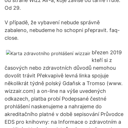
od strane Wizz Air-a, koje zavise od tarife i rute.
Od 29.
V případě, že vybavení nebude správně
zabaleno, nebudeme ho schopni přepravit. faq-
close.
březen 2019
kteří si z
časových nebo zdravotních důvodů nemohou
dovolit trávit Překvapivě levná linka spojuje
několikrát týdně polský Gdaňsk a Tromso (www.
wizzair.com) a on-line na výše uvedených
odkazech, platba probí Podepsané čestné
prohlášení naskenujeme a nahrajeme do
akreditačního platné v době sepisování Průvodce
EDS pro knihovny: na Informace o zdravotním a