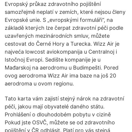
Evropský průkaz zdravotního pojištění
samozřejmě neplatí v zemích, které nejsou členy
Evropské unie. S „evropskými formuláři“, na
základě kterých lze čerpat zdravotní péči podle
uzavřených mezinárodních smluv, můžete
cestovat do Černé Hory a Turecka. Wizz Air je
najveća lowcost aviokompanija u Centralnoj i
Istočnoj Evropi. Sedište kompanije je u
Mađarskoj na aerodromu u Budimpešti. Pored
ovog aerodroma Wizz Air ima baze na još 20
aerodroma u ovom regionu.
Tato karta vám zajistí stejný nárok na zdravotní
péči, jakou mají obyvatelé daného státu.
Prohlášení o dlouhodobém pobytu v cizině
Pokud jste OSVČ, můžete se od zdravotního
pojištění v ČR odhlásit. Platí pro vás stejná