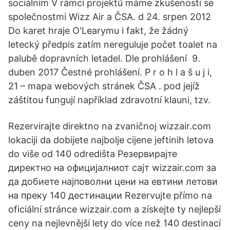
sociálním V rámci projektů máme zkušenosti se
společnostmi Wizz Air a ČSA. d 24. srpen 2012
Do karet hraje O'Learymu i fakt, že žádný
letecký předpis zatím nereguluje počet toalet na
palubě dopravních letadel. Dle prohlášení 9.
duben 2017 Čestné prohlášení. P r o h l a š u j i,
21 – mapa webových stránek ČSA . pod jejíž
záštitou fungují například zdravotní klauni, tzv.
Rezervirajte direktno na zvaničnoj wizzair.com
lokaciji da dobijete najbolje cijene jeftinih letova
do više od 140 odredišta Резервирајте
директно на официјалниот сајт wizzair.com за
да добиете најповолни цени на евтини летови
на преку 140 дестинации Rezervujte přímo na
oficiální stránce wizzair.com a získejte ty nejlepší
ceny na nejlevnější lety do více než 140 destinací